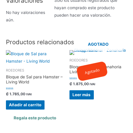
Valoraciones
Solo los usuarios registrados que
hayan comprado este producto
No hay valoraciones
pueden hacer una valoración.
aún.
Productos relacionados
AGOTADO
ROEDORES
Bloque Mineral – Zanahoria
Agotado
ROEDORES
Living World
Bloque de Sal para Hamster –
Living World
Valorado
₡
1.875,00
IVAI
con
0
de
Valorado
₡
1.785,00
Leer más
IVAI
5
con
0
de
Añadir al carrito
5
Regala este producto