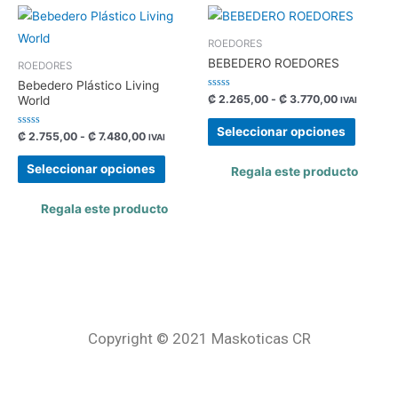
ROEDORES
BEBEDERO ROEDORES
ROEDORES
Bebedero Plástico Living
Valorado
₡
2.265,00
-
₡
3.770,00
World
IVAI
con
0
de
Seleccionar opciones
Valorado
₡
2.755,00
-
₡
7.480,00
5
IVAI
con
0
de
Seleccionar opciones
Regala este producto
5
Regala este producto
Copyright © 2021 Maskoticas CR