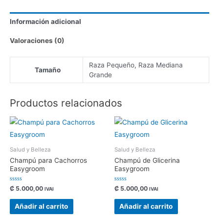
Información adicional
Valoraciones (0)
Raza Pequeño, Raza Mediana
Tamaño
Grande
Productos relacionados
Salud y Belleza
Salud y Belleza
Champú para Cachorros
Champú de Glicerina
Easygroom
Easygroom
Valorado
Valorado
₡
5.000,00
₡
5.000,00
IVAI
IVAI
con
con
0
0
de
de
Añadir al carrito
Añadir al carrito
5
5