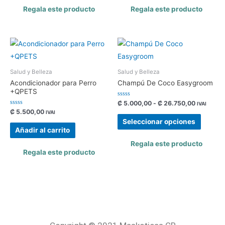
Regala este producto
Regala este producto
Salud y Belleza
Salud y Belleza
Acondicionador para Perro
Champú De Coco Easygroom
+QPETS
Valorado
₡
5.000,00
-
₡
26.750,00
IVAI
con
Valorado
₡
5.500,00
IVAI
0
con
de
Seleccionar opciones
0
5
de
Añadir al carrito
5
Regala este producto
Regala este producto