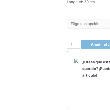
Longitud: 30 cm
Añadir al c
¿Crees que este
querido? ¡Puede
artículo!