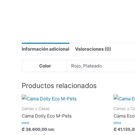
Información adicional
Valoraciones (0)
Color
Rojo, Plateado
Productos relacionados
Camas y Casas
Camas y C
Cama Dolly Eco M-Pets
Cama Eco
Valorado
Valorado
₡
38.600,00
₡
41.135,0
IVAI
con
con