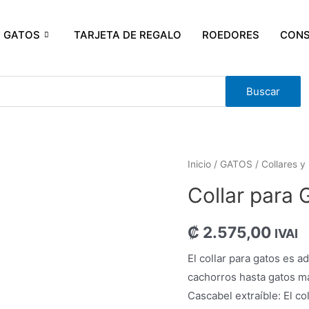
GATOS
TARJETA DE REGALO
ROEDORES
CONS
Buscar
Inicio
/
GATOS
/
Collares y
Collar para
₡
2.575,00
IVAI
El collar para gatos es 
cachorros hasta gatos m
Cascabel extraíble: El co