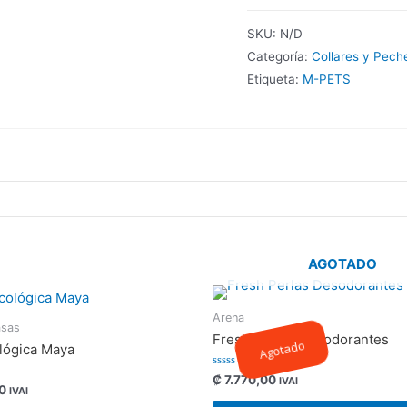
SKU:
N/D
Categoría:
Collares y Pech
Etiqueta:
M-PETS
AGOTADO
Arena
asas
Fresh Perlas Desodorantes
Agotado
lógica Maya
Valorado
₡
7.770,00
IVAI
0
con
IVAI
0