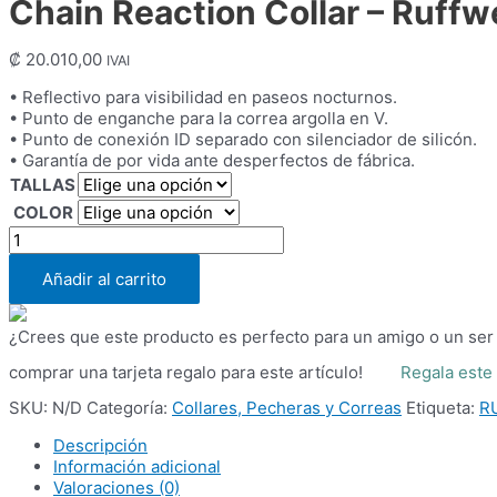
Chain Reaction Collar – Ruffw
₡
20.010,00
IVAI
• Reflectivo para visibilidad en paseos nocturnos.
• Punto de enganche para la correa argolla en V.
• Punto de conexión ID separado con silenciador de silicón.
• Garantía de por vida ante desperfectos de fábrica.
TALLAS
COLOR
Chain
Reaction
Collar
Añadir al carrito
-
Ruffwear
¿Crees que este producto es perfecto para un amigo o un ser
cantidad
comprar una tarjeta regalo para este artículo!
Regala este
SKU:
N/D
Categoría:
Collares, Pecheras y Correas
Etiqueta:
R
Descripción
Información adicional
Valoraciones (0)