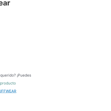
ear
 querido? ¡Puedes
 producto
UFFWEAR