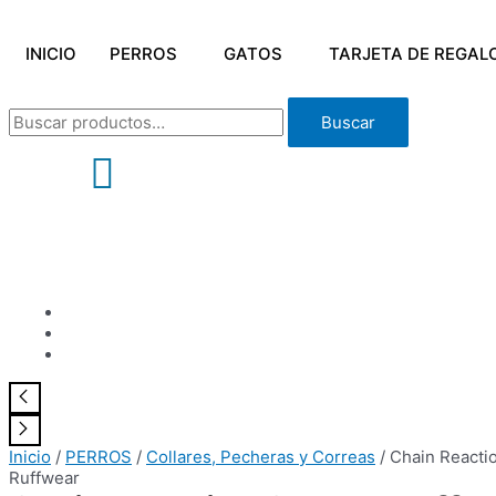
Ir
al
INICIO
PERROS
GATOS
TARJETA DE REGAL
contenido
Buscar
Buscar
por:
Inicio
/
PERROS
/
Collares, Pecheras y Correas
/ Chain Reactio
Ruffwear