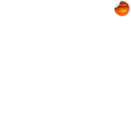
¡EN DESCUENTO!
9
%