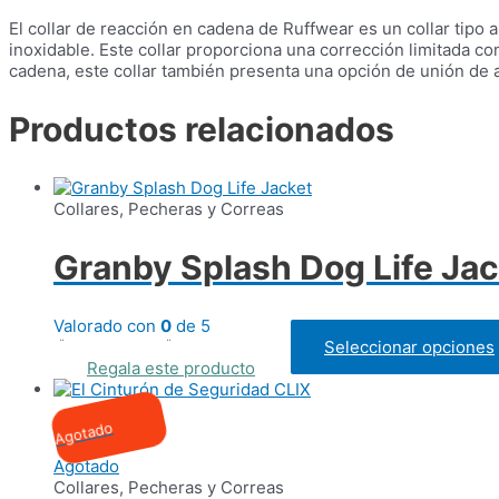
El collar de reacción en cadena de Ruffwear es un collar tip
inoxidable.
Este collar proporciona una corrección limitada co
cadena, este collar también presenta una opción de unión de a
Productos relacionados
Collares, Pecheras y Correas
Granby Splash Dog Life Jac
Valorado con
0
de 5
Rango
₡
19.100,00
-
₡
35.845,00
Seleccionar opciones
IVAI
de
Regala este producto
precios:
desde
Agotado
₡ 19.100,00
hasta
Agotado
₡ 35.845,00
Collares, Pecheras y Correas