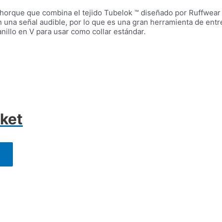
o ahorque que combina el tejido Tubelok ™ diseñado por Ruffwea
n una señal audible, por lo que es una gran herramienta de ent
nillo en V para usar como collar estándar.
ket
Este
producto
tiene
múltiples
variantes.
Las
opciones
se