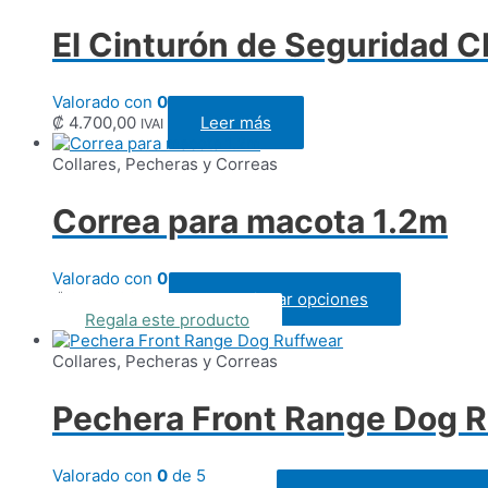
El Cinturón de Seguridad C
Valorado con
0
de 5
₡
4.700,00
Leer más
IVAI
Collares, Pecheras y Correas
Correa para macota 1.2m
Valorado con
0
de 5
Este
₡
3.500,00
Seleccionar opciones
IVAI
producto
Regala este producto
tiene
múltiples
Collares, Pecheras y Correas
variantes.
Las
Pechera Front Range Dog 
opciones
se
pueden
Valorado con
0
de 5
elegir