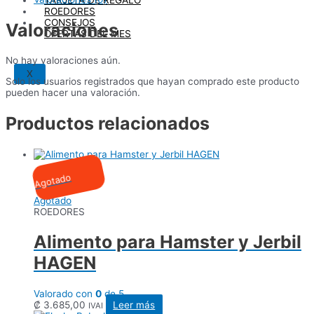
ROEDORES
CONSEJOS
Valoraciones
OFERTAS DEL MES
No hay valoraciones aún.
X
Solo los usuarios registrados que hayan comprado este producto
pueden hacer una valoración.
Productos relacionados
Agotado
Agotado
ROEDORES
Alimento para Hamster y Jerbil
HAGEN
Valorado con
0
de 5
₡
3.685,00
Leer más
IVAI