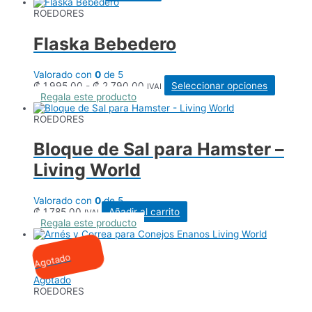
ROEDORES
Flaska Bebedero
Valorado con
0
de 5
Rango
Este
₡
1.995,00
-
₡
2.790,00
Seleccionar opciones
IVAI
de
product
Regala este producto
precios:
tiene
desde
múltiple
ROEDORES
₡ 1.995,00
variante
hasta
Las
Bloque de Sal para Hamster –
₡ 2.790,00
opcione
se
Living World
pueden
elegir
en
Valorado con
0
de 5
la
₡
1.785,00
Añadir al carrito
IVAI
página
Regala este producto
de
product
Agotado
Agotado
ROEDORES