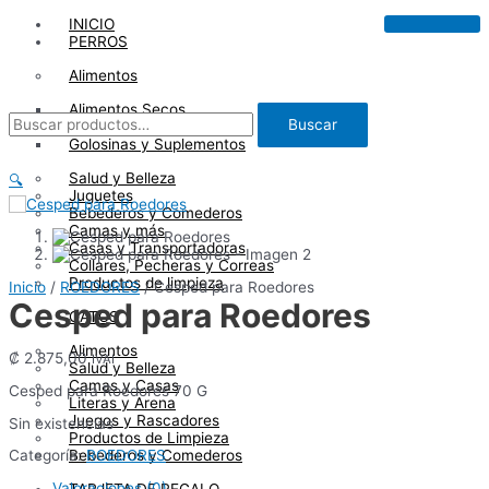
Ir
INICIO
al
PERROS
contenido
Alimentos
Alimentos Secos
Buscar
Buscar
Alimentos Húmedos
por:
Golosinas y Suplementos
Salud y Belleza
🔍
Juguetes
Bebederos y Comederos
Camas y más
Casas y Transportadoras
Collares, Pecheras y Correas
Productos de limpieza
Inicio
/
ROEDORES
/ Cesped para Roedores
Cesped para Roedores
GATOS
Alimentos
₡
2.875,00
IVAI
Salud y Belleza
Camas y Casas
Cesped para Roedores 70 G
Literas y Arena
Juegos y Rascadores
Sin existencias
Productos de Limpieza
Bebederos y Comederos
Categoría:
ROEDORES
Valoraciones (0)
TARJETA DE REGALO