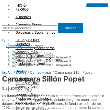
Ir
INICIO
al
PERROS
contenido
Alimentos
Alimentos Secos
Buscar
Buscar
Alimentos Húmedos
por:
Golosinas y Suplementos
Salud y Belleza
🔍
Juguetes
Bebederos y Comederos
Camas y más
Casas y Transportadoras
Collares, Pecheras y Correas
Productos de limpieza
GATOS
Inicio
/
PERROS
/
Camas y más
/ Cama para Sillón Popet
Cama para Sillón Popet
Alimentos
Salud y Belleza
Camas y Casas
₡
39.800,00
IVAI
Literas y Arena
Juegos y Rascadores
La funda interior de tejido de pelo sintético ofrece una superficie
Productos de Limpieza
suave y cálida, ideal para que tu peludo amigo se acurruque
Bebederos y Comederos
durante horas de descanso placentero, la funda exterior de tela
100% poliéster es resistente y duradera, manteniendo la cama en
TARJETA DE REGALO