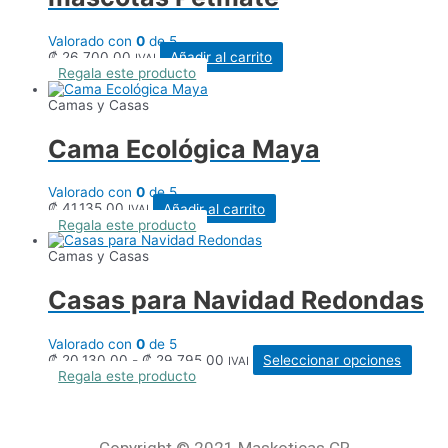
pueden
elegir
en
Valorado con
0
de 5
la
₡
26.700,00
Añadir al carrito
IVAI
página
Regala este producto
de
producto
Camas y Casas
Cama Ecológica Maya
Valorado con
0
de 5
₡
41.135,00
Añadir al carrito
IVAI
Regala este producto
Camas y Casas
Casas para Navidad Redondas
Valorado con
0
de 5
Rango
Este
₡
20.130,00
-
₡
29.795,00
Seleccionar opciones
IVAI
de
produ
Regala este producto
precios:
tiene
desde
múlti
₡ 20.130,00
varia
hasta
Las