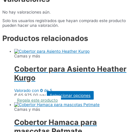
No hay valoraciones aún.
Solo los usuarios registrados que hayan comprado este producto
pueden hacer una valoración.
Productos relacionados
Camas y más
Cobertor para Asiento Heather
Kurgo
Valorado con
0
de 5
Este
₡
65.975,00
Seleccionar opciones
IVAI
producto
Regala este producto
tiene
múltiples
Camas y más
variantes.
Las
Cobertor Hamaca para
opciones
se
mascotas Petmate