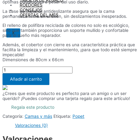
óptimas condiciones a pesar del uso diario.
ROEDORES
CONSEJOS
La base de material antideslizante asegura que la cama
OFERTAS DEL MES
permanezca firme en el sillón, sin deslizamientos inesperados.
El relleno de polifibra reciclada de colores no solo es ecológico,
sino que también proporciona un soporte mullido y confortable
X
para el sueño más reparador.
Además, el cobertor con cierre es una característica práctica que
facilita la limpieza y el mantenimiento, ¡para que todo esté siempre
impecable!
Dimensiones de 80cm x 66cm
Cama
para
Sillón
Añadir al carrito
Popet
cantidad
¿Crees que este producto es perfecto para un amigo o un ser
querido? ¡Puedes comprar una tarjeta regalo para este artículo!
Regala este producto
Categoría:
Camas y más
Etiqueta:
Popet
Valoraciones (0)
Valoraciones