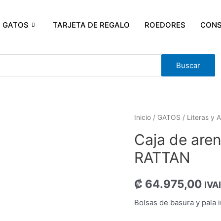
GATOS
TARJETA DE REGALO
ROEDORES
CONS
Buscar
Inicio
/
GATOS
/
Literas y 
Caja de are
RATTAN
₡
64.975,00
IVAI
Bolsas de basura y pala i