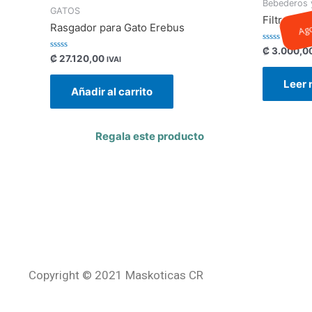
Bebederos
GATOS
Filtro pa
Ag
Rasgador para Gato Erebus
Valorado
₡
3.000,0
Valorado
₡
27.120,00
con
IVAI
con
0
0
de
de
Leer
5
Añadir al carrito
5
Regala este producto
Copyright © 2021 Maskoticas CR