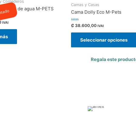
 y Comederos
Camas y Casas
ra Fuente de agua M-PETS
otado
Cama Dolly Eco M-Pets
0
IVAI
Valorado
₡
38.600,00
IVAI
con
0
de
 más
Seleccionar opciones
5
Regala este product