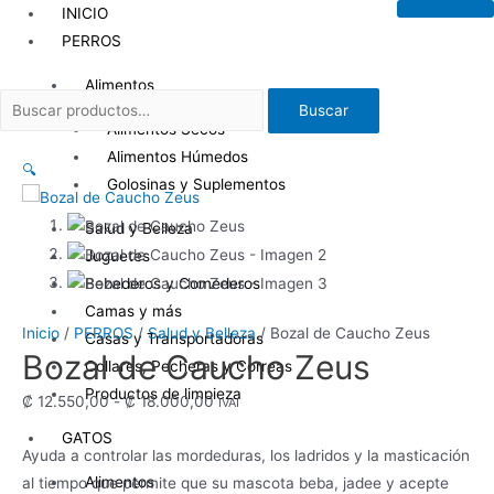
Ir
INICIO
al
PERROS
contenido
Alimentos
Buscar
Buscar
por:
Alimentos Secos
Alimentos Húmedos
🔍
Golosinas y Suplementos
Salud y Belleza
Juguetes
Bebederos y Comederos
Camas y más
Inicio
/
PERROS
/
Salud y Belleza
/ Bozal de Caucho Zeus
Casas y Transportadoras
Bozal de Caucho Zeus
Collares, Pecheras y Correas
Productos de limpieza
Rango
₡
12.550,00
-
₡
18.000,00
IVAI
de
GATOS
Ayuda a controlar las mordeduras, los ladridos y la masticación
precios:
Alimentos
al tiempo que permite que su mascota beba, jadee y acepte
desde