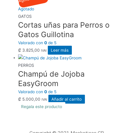
Agotado
GATOS
Cortas uñas para Perros o
Gatos Guillotina
Valorado con
0
de 5
₡
3.825,00
Leer más
IVAI
PERROS
Champú de Jojoba
EasyGroom
Valorado con
0
de 5
₡
5.000,00
Añadir al carrito
IVAI
Regala este producto