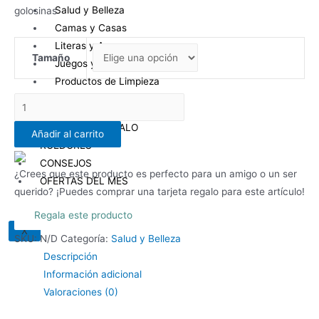
Salud y Belleza
golosinas
₡ 12.550,00
Camas y Casas
hasta
Literas y Arena
₡ 18.000,00
Tamaño
Juegos y Rascadores
Productos de Limpieza
Bebederos y Comederos
Bozal
de
TARJETA DE REGALO
Añadir al carrito
Caucho
ROEDORES
Zeus
CONSEJOS
cantidad
¿Crees que este producto es perfecto para un amigo o un ser
OFERTAS DEL MES
querido? ¡Puedes comprar una tarjeta regalo para este artículo!
Regala este producto
X
SKU:
N/D
Categoría:
Salud y Belleza
Descripción
Información adicional
Valoraciones (0)