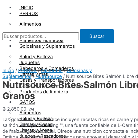
Ir
INICIO
al
PERROS
contenido
Alimentos
Buscar
Alimentos Secos
Buscar
por:
Alimentos Húmedos
Golosinas y Suplementos
Salud y Belleza
Juguetes
Bebederos y Comederos
Inicio
/
PERROS
/
Alimentos
/
Golosinas y
Camas y más
Suplementos
/
NutriSource
/ Nutrisource Bites Salmón Libre 
Casas y Transportadoras
Nutrisource Bites Salmón Libr
Collares, Pecheras y Correas
Productos de limpieza
Granos
GATOS
₡
2.850,00
IVAI
Alimentos
Salud y Belleza
Las golosinas NutriSource incluyen recetas ricas en carne y p
Camas y Casas
salmón. Incluye Carniking ™, una fuente confiable de L-Carniti
Literas y Arena
de maíz, trigo o artificial. Ofrece una nutrición compacta e in
Juegos y Rascadores
Omega 3 y Omega 6 equilibrados para apoyar el desarrollo y l