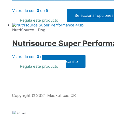
Valorado con
0
de 5
Rango
₡
10.995,00
-
₡
25.380,00
Seleccionar opciones
IVAI
de
Regala este producto
precios:
desde
NutriSource - Dog
₡ 10.995,00
hasta
Nutrisource Super Perform
₡ 25.380,00
Valorado con
0
de 5
₡
65.245,00
Añadir al carrito
IVAI
Regala este producto
Copyright © 2021 Maskoticas CR