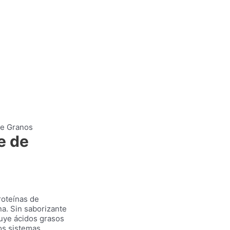
de Granos
e de
roteínas de
na. Sin saborizante
cluye ácidos grasos
os sistemas