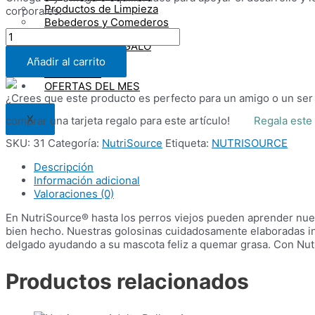
Productos de Limpieza
corporales.
Bebederos y Comederos
Nutrisource
TARJETA DE REGALO
Bites
ROEDORES
Salmón
Añadir al carrito
CONSEJOS
Libre
OFERTAS DEL MES
de
¿Crees que este producto es perfecto para un amigo o un ser
Granos
cantidad
X
comprar una tarjeta regalo para este artículo!
Regala este
SKU:
31
Categoría:
NutriSource
Etiqueta:
NUTRISOURCE
Descripción
Información adicional
Valoraciones (0)
En NutriSource® hasta los perros viejos pueden aprender nue
bien hecho. Nuestras golosinas cuidadosamente elaboradas in
delgado ayudando a su mascota feliz a quemar grasa. Con Nutri
Productos relacionados