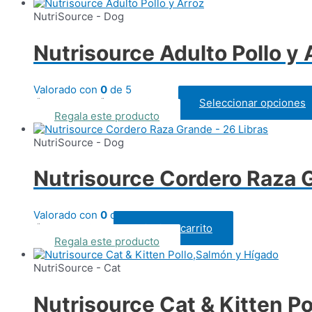
NutriSource - Dog
Nutrisource Adulto Pollo y 
Valorado con
0
de 5
Rango
₡
8.680,00
-
₡
43.315,00
Seleccionar opciones
IVAI
de
Regala este producto
precios:
desde
NutriSource - Dog
₡ 8.680,00
hasta
Nutrisource Cordero Raza G
₡ 43.315,00
Valorado con
0
de 5
₡
46.745,00
Añadir al carrito
IVAI
Regala este producto
NutriSource - Cat
Nutrisource Cat & Kitten P