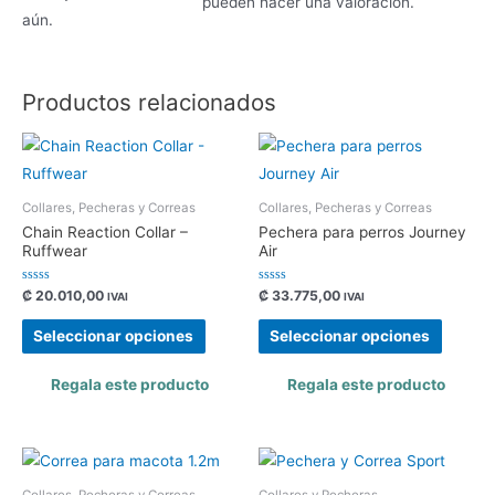
pueden hacer una valoración.
aún.
Productos relacionados
Collares, Pecheras y Correas
Collares, Pecheras y Correas
Chain Reaction Collar –
Pechera para perros Journey
Ruffwear
Air
Valorado
Valorado
₡
20.010,00
₡
33.775,00
IVAI
IVAI
con
con
0
0
de
de
Seleccionar opciones
Seleccionar opciones
5
5
Regala este producto
Regala este producto