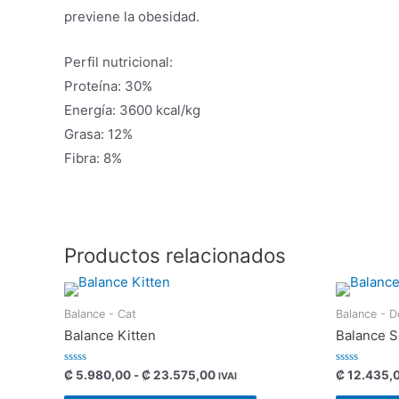
previene la obesidad.
Perfil nutricional:
Proteína: 30%
Energía: 3600 kcal/kg
Grasa: 12%
Fibra: 8%
Productos relacionados
Balance - Cat
Balance - 
Balance Kitten
Balance S
Valorado
Valorado
₡
5.980,00
-
₡
23.575,00
₡
12.435,
IVAI
con
con
0
0