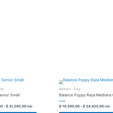
Dog
Balance - Dog
enior Small
Balance Puppy Raza Mediana
Valorado
00
-
₡
31.295,00
₡
10.390,00
-
₡
24.420,00
IVAI
IVAI
con
0