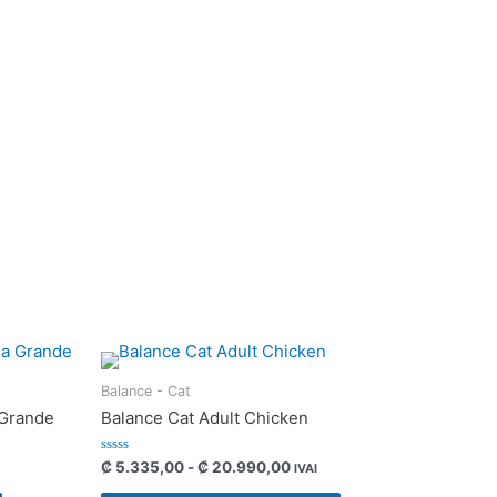
Balance - Cat
 Grande
Balance Cat Adult Chicken
Valorado
₡
5.335,00
-
₡
20.990,00
IVAI
con
0