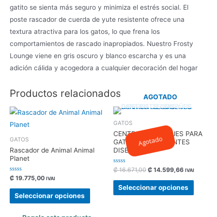
gatito se sienta más seguro y minimiza el estrés social. El
poste rascador de cuerda de yute resistente ofrece una
textura atractiva para los gatos, lo que frena los
comportamientos de rascado inapropiados. Nuestro Frosty
Lounge viene en gris oscuro y blanco escarcha y es una
adición cálida y acogedora a cualquier decoración del hogar
Productos relacionados
AGOTADO
¡EN DESCUENTO!
GATOS
12
%
CENTRO DE MASAJES PARA
Agotado
GATOS
GATO CON DIFERENTES
Rascador de Animal Animal
DISEÑOS
Planet
Valorado
₡
16.671,00
₡
14.599,66
IVAI
con
Valorado
₡
19.775,00
IVAI
0
con
de
Seleccionar opciones
0
5
de
Seleccionar opciones
5