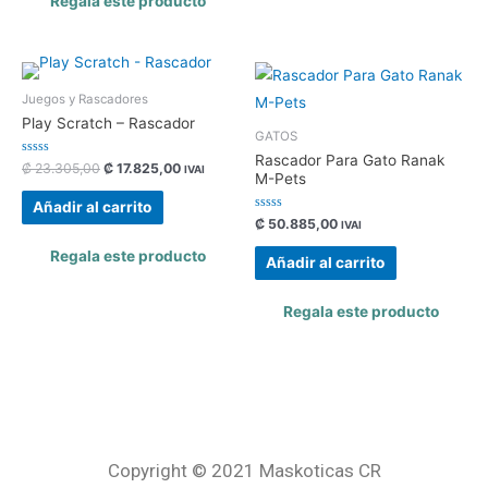
Regala este producto
¡EN DESCUENTO!
Juegos y Rascadores
24
%
Play Scratch – Rascador
GATOS
Rascador Para Gato Ranak
Valorado
₡
23.305,00
₡
17.825,00
IVAI
M-Pets
con
0
de
Añadir al carrito
5
Valorado
₡
50.885,00
IVAI
con
0
Regala este producto
de
Añadir al carrito
5
Regala este producto
Copyright © 2021 Maskoticas CR