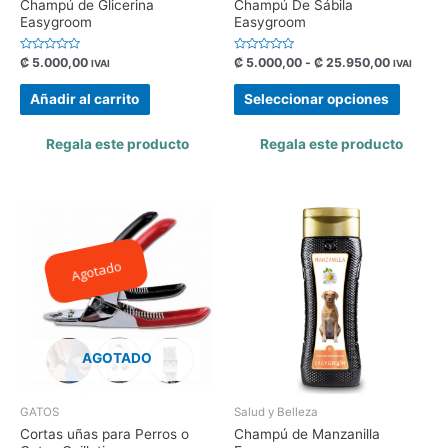
Champú de Glicerina
Champú De Sábila
Easygroom
Easygroom
Valorado
Valorado
₡
5.000,00
₡
5.000,00
-
₡
25.950,00
IVAI
IVAI
con
con
0
0
de
de
Añadir al carrito
Seleccionar opciones
5
5
Regala este producto
Regala este producto
Agotado
AGOTADO
GATOS
Salud y Belleza
Cortas uñas para Perros o
Champú de Manzanilla