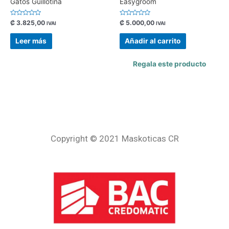
Gatos Guillotina
Easygroom
Valorado
Valorado
₡
3.825,00
₡
5.000,00
IVAI
IVAI
con
con
0
0
de
de
Leer más
Añadir al carrito
5
5
Regala este producto
Copyright © 2021 Maskoticas CR