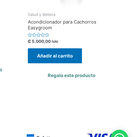
Salud y Belleza
Acondicionador para Cachorros
Easygroom
Valorado
₡
5.000,00
IVAI
con
0
de
Añadir al carrito
5
o
Regala este producto