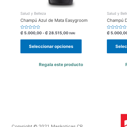
Salud y Belleza
Salud y Bel
Champú Azul de Mata Easygroom
Champú D
Valorado
Valorado
₡
5.000,00
-
₡
28.515,00
₡
5.000,0
IVAI
con
con
0
0
de
de
Seleccionar opciones
Selec
5
5
Regala este producto
Copyright © 2021 Maskoticas CR