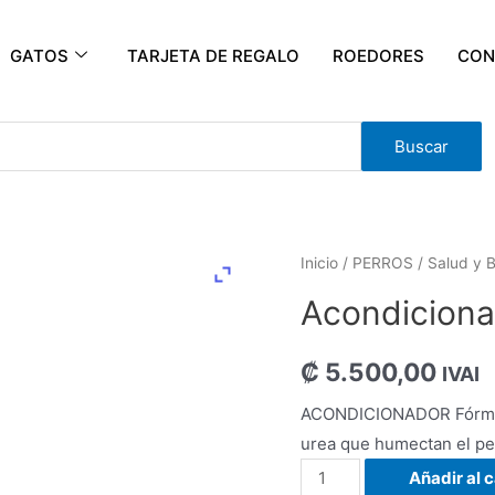
GATOS
TARJETA DE REGALO
ROEDORES
CON
Buscar
Inicio
/
PERROS
/
Salud y B
Acondiciona
₡
5.500,00
IVAI
ACONDICIONADOR Fórmula
urea que humectan el pe
Añadir al c