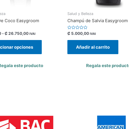
leza
Salud y Belleza
e Coco Easygroom
Champú de Salvia Easygroom
Valorado
0
-
₡
26.750,00
₡
5.000,00
IVAI
IVAI
con
0
de
cionar opciones
Añadir al carrito
5
Regala este producto
Regala este product