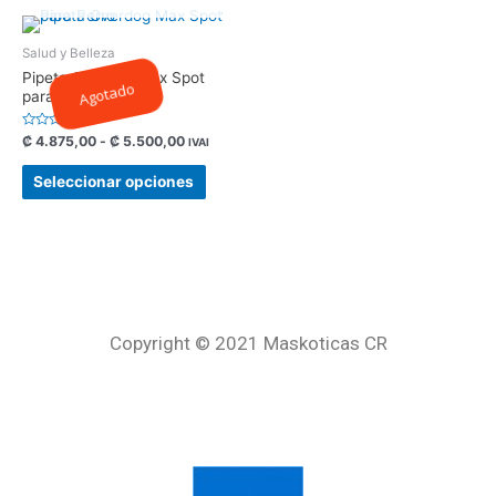
Salud y Belleza
Pipeta Overdog Max Spot
Agotado
para Perro
Valorado
₡
4.875,00
-
₡
5.500,00
IVAI
con
0
de
Seleccionar opciones
5
Copyright © 2021 Maskoticas CR