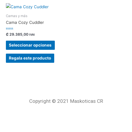
Camas y más
Cama Cozy Cuddler
Valorado
₡
29.385,00
IVAI
con
0
de
Seleccionar opciones
5
Regala este producto
Copyright © 2021 Maskoticas CR