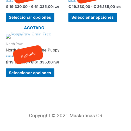
Valorado
Valorado
₡
19.330,00
-
₡
61.335,00
₡
19.330,00
-
₡
36.135,00
IVAI
IVAI
con
con
0
0
de
de
Seleccionar opciones
Seleccionar opciones
5
5
AGOTADO
North Paw
North Paw Grain Free Puppy
Agotado
Valorado
₡
19.330,00
-
₡
61.335,00
IVAI
con
0
de
Seleccionar opciones
5
Copyright © 2021 Maskoticas CR