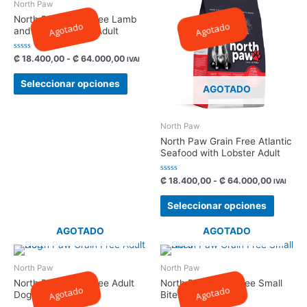
North Paw
North Paw Grain Free Lamb
Agotado
Agotado
and Sweet Potato Adult
Valorado
₡
18.400,00
-
₡
64.000,00
IVAI
con
0
de
Seleccionar opciones
5
AGOTADO
North Paw
North Paw Grain Free Atlantic
Seafood with Lobster Adult
Valorado
₡
18.400,00
-
₡
64.000,00
IVAI
con
0
de
Seleccionar opciones
5
AGOTADO
AGOTADO
North Paw
North Paw
North Paw Grain Free Adult
North Paw Grain Free Small
Agotado
Agotado
Dog
Bites