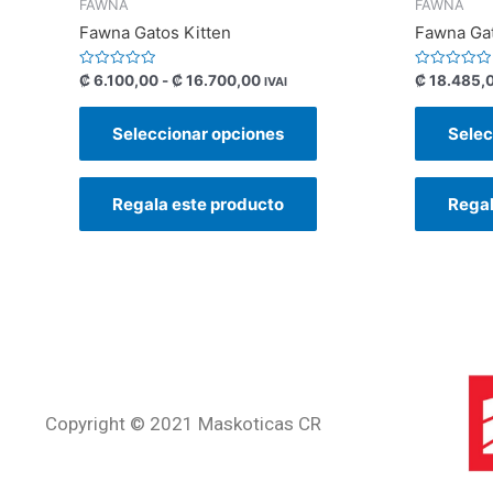
FAWNA
FAWNA
Fawna Gatos Kitten
Fawna Gat
Valorado
Valorado
₡
6.100,00
-
₡
16.700,00
₡
18.485,
IVAI
con
con
0
0
de
de
Seleccionar opciones
Selec
5
5
Regala este producto
Regal
Copyright © 2021 Maskoticas CR