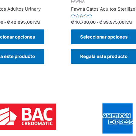
FAWNA
os Adultos Urinary
Fawna Gatos Adultos Sterilize
Valorado
00
-
₡
42.095,00
₡
16.700,00
-
₡
39.975,00
IVAI
IVAI
con
0
de
cionar opciones
Seleccionar opciones
5
a este producto
Regala este producto