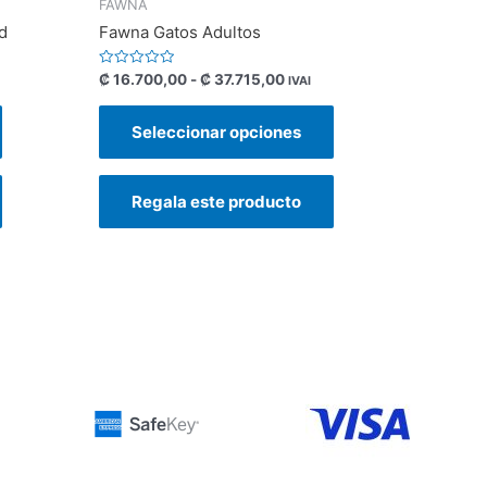
FAWNA
d
Fawna Gatos Adultos
Valorado
₡
16.700,00
-
₡
37.715,00
IVAI
con
0
de
Seleccionar opciones
5
Regala este producto